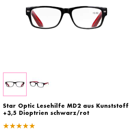
Zum
Anfang
Star Optic Lesehilfe MD2 aus Kunststoff
der
+3,5 Dioptrien schwarz/rot
Bildgalerie
springen
★★★★★