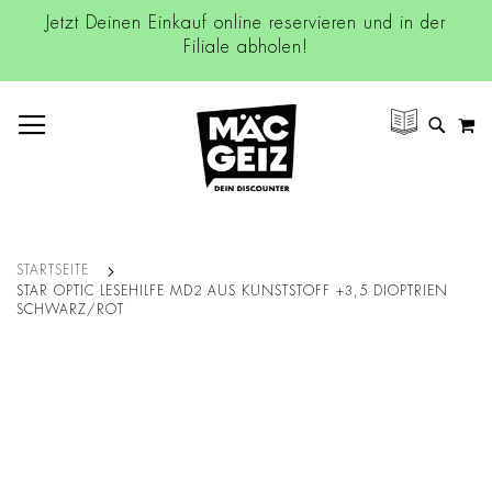
Jetzt Deinen Einkauf online reservieren und in der
Filiale abholen!
NAVIGATION UMSCHALTEN
M
SUCH
STARTSEITE
STAR OPTIC LESEHILFE MD2 AUS KUNSTSTOFF +3,5 DIOPTRIEN
SCHWARZ/ROT
Zum
Ende
der
Bildgalerie
springen