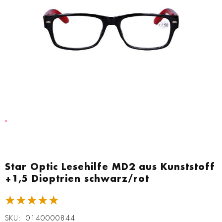
Zum
Anfang
Star Optic Lesehilfe MD2 aus Kunststoff
der
+1,5 Dioptrien schwarz/rot
Bildgalerie
springen
★★★★★
SKU
0140000844