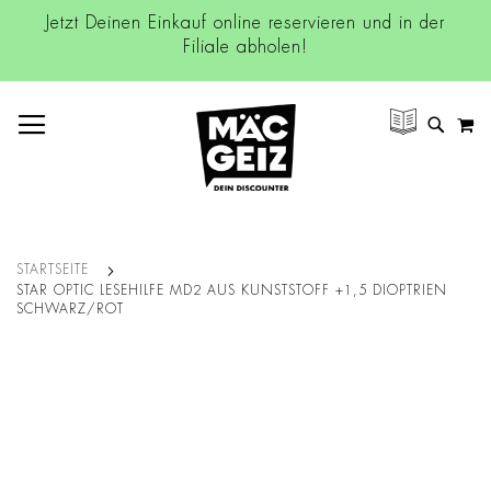
Jetzt Deinen Einkauf online reservieren und in der
Filiale abholen!
NAVIGATION UMSCHALTEN
M
SUCH
STARTSEITE
STAR OPTIC LESEHILFE MD2 AUS KUNSTSTOFF +1,5 DIOPTRIEN
SCHWARZ/ROT
Zum
Ende
der
Bildgalerie
springen