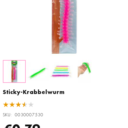
Zum
Anfang
Sticky-Krabbelwurm
der
Bildgalerie
★★★★★
springen
SKU
0030007530