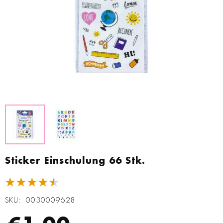
Zum
Anfang
Sticker Einschulung 66 Stk.
der
Bildgalerie
★★★★★
springen
SKU
0030009628