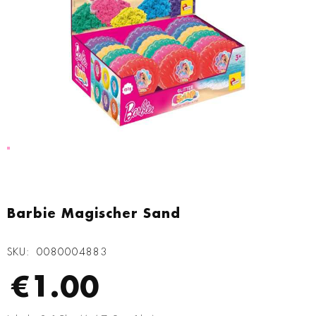
Zum
Anfang
Barbie Magischer Sand
der
Bildgalerie
SKU
0080004883
springen
€1.00