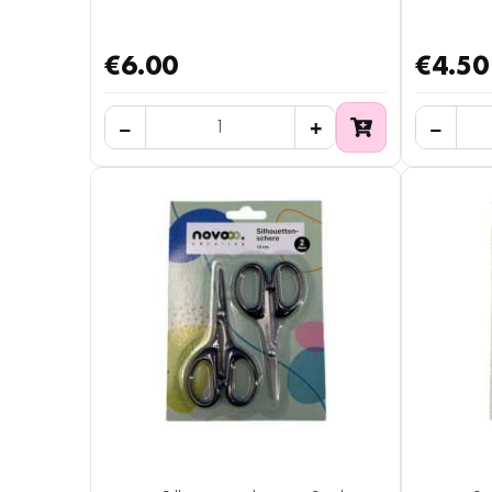
€6.00
€4.50