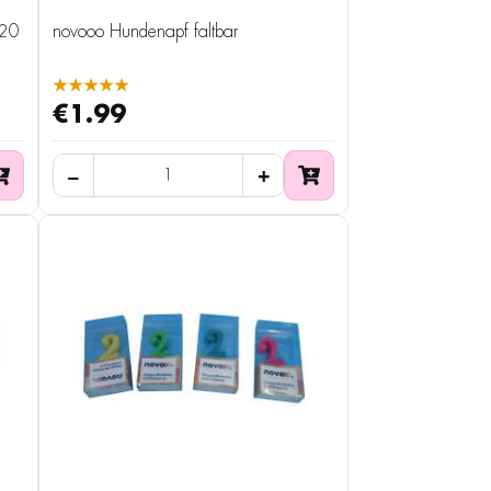
120
novooo Hundenapf faltbar
★★★★★
€1.99