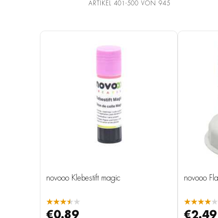
ARTIKEL
401
-
500
VON
945
novooo Klebestift magic
novooo Fla
★★★★★
★★★★★
€0.89
€2.49