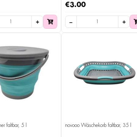
€3.00
r faltbar, 5 l
novooo Wäschekorb faltbar, 35 l