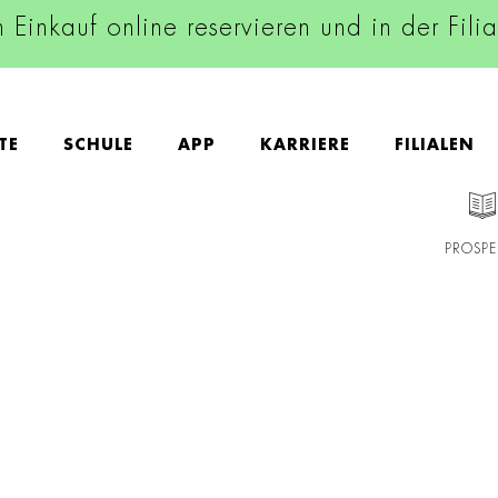
n Einkauf online reservieren und in der Fili
TE
SCHULE
APP
KARRIERE
FILIALEN
PROSPE