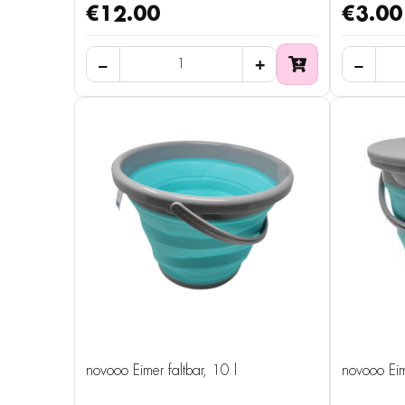
€12.00
€3.00
novooo Eimer faltbar, 10 l
novooo Eime