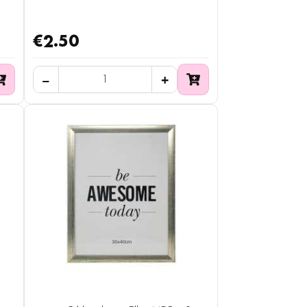
€2.50