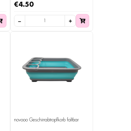
€4.50
novooo Geschirrabtropfkorb faltbar