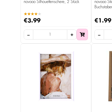
novooo Silhouettenschere, 2 Stück
novooo St
Buchstabe
★★★★★
€3.99
€1.99