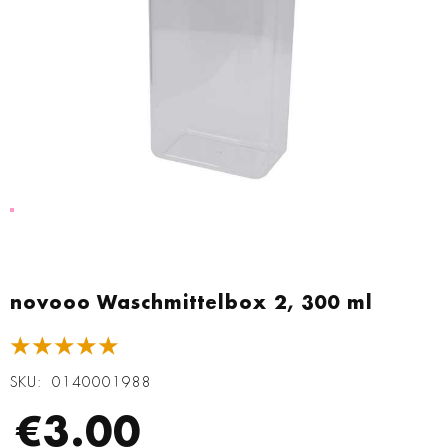
Zum
Anfang
novooo Waschmittelbox 2, 300 ml
der
Bildgalerie
★★★★★
springen
SKU
0140001988
€3.00