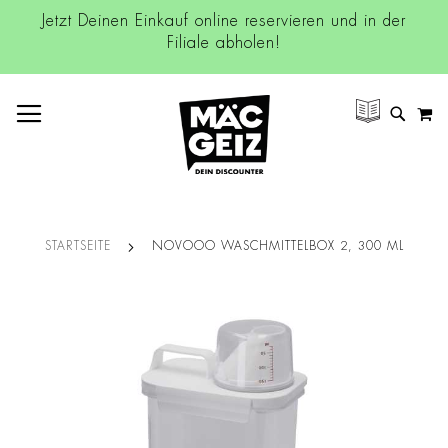
Jetzt Deinen Einkauf online reservieren und in der
Filiale abholen!
NAVIGATION UMSCHALTEN
M
SUCH
STARTSEITE
NOVOOO WASCHMITTELBOX 2, 300 ML
Zum
Ende
der
Bildgalerie
springen