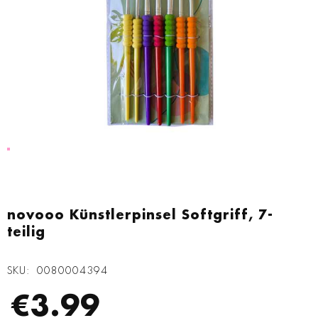
Zum
Anfang
novooo Künstlerpinsel Softgriff, 7-
der
teilig
Bildgalerie
springen
SKU
0080004394
€3.99