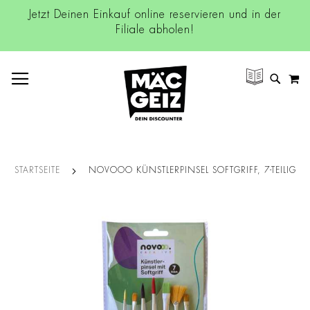
Jetzt Deinen Einkauf online reservieren und in der
Filiale abholen!
NAVIGATION UMSCHALTEN
M
SUCH
STARTSEITE
NOVOOO KÜNSTLERPINSEL SOFTGRIFF, 7-TEILIG
Zum
Ende
der
Bildgalerie
springen