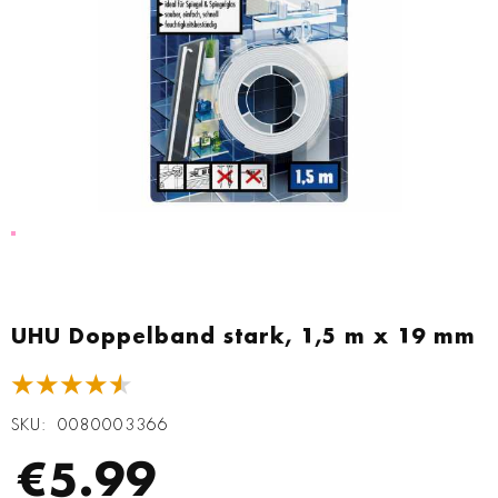
Zum
Anfang
UHU Doppelband stark, 1,5 m x 19 mm
der
Bildgalerie
★★★★★
springen
SKU
0080003366
€5.99