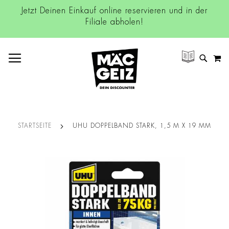
Jetzt Deinen Einkauf online reservieren und in der
Filiale abholen!
NAVIGATION UMSCHALTEN
M
SUCH
STARTSEITE
UHU DOPPELBAND STARK, 1,5 M X 19 MM
Zum
Ende
der
Bildgalerie
springen