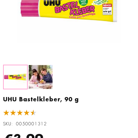
Zum
Anfang
UHU Bastelkleber, 90 g
der
Bildgalerie
★★★★★
springen
SKU
0050001312