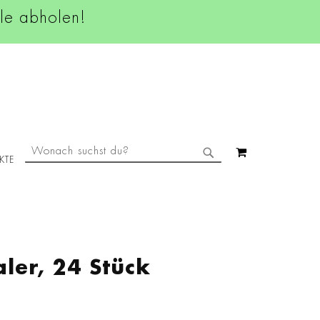
ale abholen!
SUCHE
MEIN WAREN
KTE
SUCHE
ler, 24 Stück