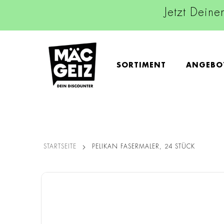
Jetzt Deine
SORTIMENT
ANGEBO
STARTSEITE
PELIKAN FASERMALER, 24 STÜCK
Zum
Ende
der
Bildgalerie
springen