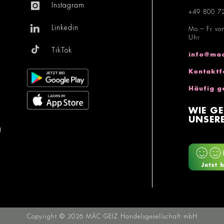
Instagram
+49 800 7
Linkedin
Mo – Fr vo
Uhr
TikTok
info@mac
Kontaktf
Häufig g
WIE GE
UNSERE
g
Copyright © 2026 MÄC GEIZ Handelsgesellschaft mbH