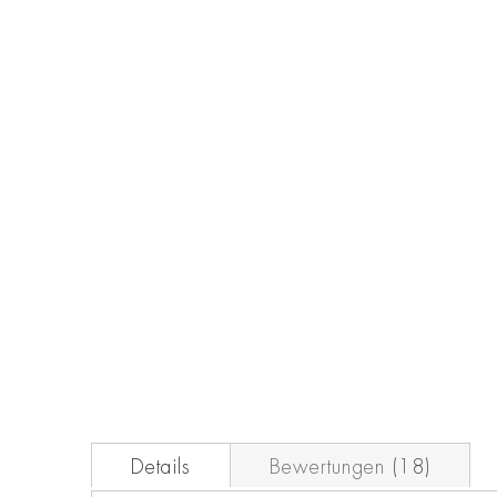
Zum
Anfang
der
Bildgalerie
springen
Details
Bewertungen
18