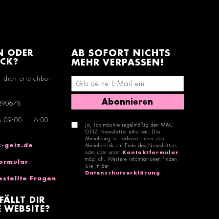
N ODER
AB SOFORT NICHTS
ACK?
MEHR VERPASSEN!
r dich erreichbar
E-Mail-Adresse eingeben
Abonnieren
290678
n 09:00 – 16:00
Ja, ich möchte regelmäßig den MÄC-
GEIZ Newsletter erhalten. Die
Abmeldung ist jederzeit über den
-geiz.de
Abmeldelink am Ende des Newsletters
oder über unser
Kontaktformular
möglich. Weitere Informationen finden
ormular
Sie in der
Datenschutzerklärung
.
estellte Fragen
FÄLLT DIR
 WEBSITE?