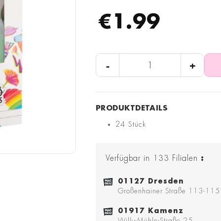
€1.99
-
+
24 Stück
Verfügbar in
133
Filialen
:
01127 Dresden
Großenhainer Straße 113-115
01917 Kamenz
Willy-Mühle-Straße 25