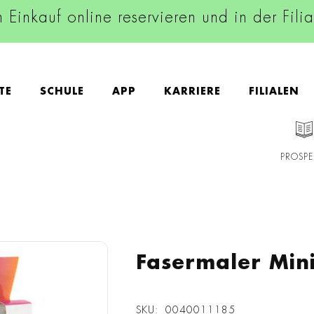
n Einkauf online reservieren und in der Fili
TE
SCHULE
APP
KARRIERE
FILIALEN
PROSPE
Fasermaler Mini
SKU
0040011185