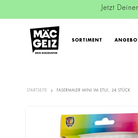
Jetzt Deine
SORTIMENT
ANGEBO
STARTSEITE
FASERMALER MINI IM ETUI, 24 STÜCK
Zum
Ende
der
Bildgalerie
springen