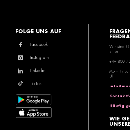
FOLGE UNS AUF
FRAGE
FEEDB
Facebook
Wir sind fü
unter:
Instagram
+49 800 7
Linkedin
Mo – Fr vo
Uhr
TikTok
info@mac
Kontaktf
Häufig g
WIE GE
UNSERE
g