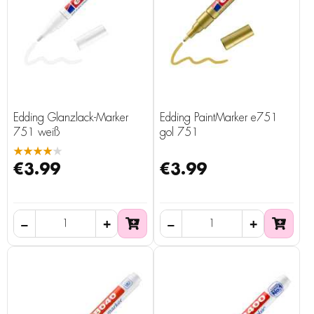
Edding Glanzlack-Marker
Edding PaintMarker e751
751 weiß
gol 751
★★★★★
€3.99
€3.99