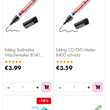
Edding Textilmarker
Edding CD/DVD Marker
Wäschemarker 8040,
8400 schwarz
schwarz
★★★★★
★★★★★
€3.99
€3.59
-14%