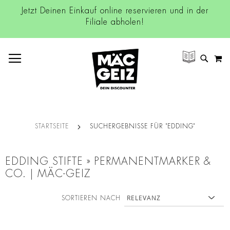
Jetzt Deinen Einkauf online reservieren und in der
Filiale abholen!
NAVIGATION UMSCHALTEN
M
SUCH
STARTSEITE
SUCHERGEBNISSE FÜR "EDDING"
EDDING STIFTE » PERMANENTMARKER &
CO. | MÄC-GEIZ
SORTIEREN NACH