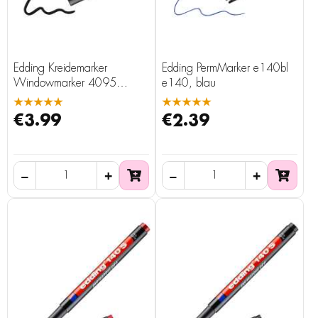
Edding Kreidemarker
Edding PermMarker e140bl
Windowmarker 4095
e140, blau
schwarz
★★★★★
★★★★★
€3.99
€2.39