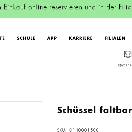
n Einkauf online reservieren und in der Fili
TE
SCHULE
APP
KARRIERE
FILIALEN
PROSPE
Schüssel faltbar
SKU
0140001588