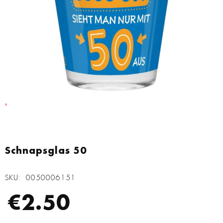
Zum
Anfang
Schnapsglas 50
der
Bildgalerie
SKU
0050006151
springen
€2.50