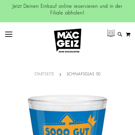
Jetzt Deinen Einkauf online reservieren und in der
Filiale abholen!
NAVIGATION UMSCHALTEN
M
SUCH
STARTSEITE
SCHNAPSGLAS 50
Zum
Ende
der
Bildgalerie
springen