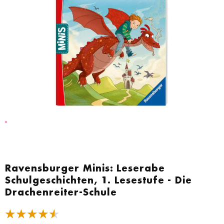
Zum
Anfang
Ravensburger Minis: Leserabe
der
Schulgeschichten, 1. Lesestufe - Die
Bildgalerie
Drachenreiter-Schule
springen
★★★★★