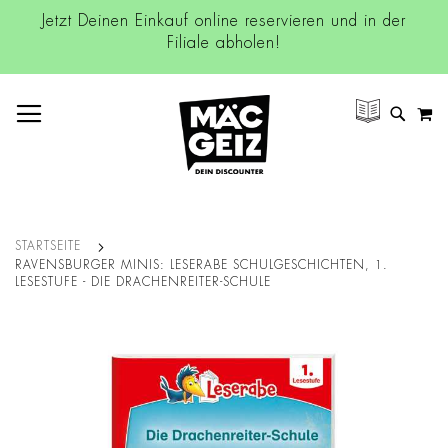
Jetzt Deinen Einkauf online reservieren und in der
Filiale abholen!
NAVIGATION UMSCHALTEN
M
SUCH
STARTSEITE
RAVENSBURGER MINIS: LESERABE SCHULGESCHICHTEN, 1.
LESESTUFE - DIE DRACHENREITER-SCHULE
Zum
Ende
der
Bildgalerie
springen