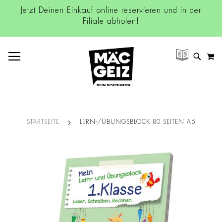
Jetzt Deinen Einkauf online reservieren und in der
Filiale abholen!
NAVIGATION UMSCHALTEN
M
SUCH
STARTSEITE
LERN-/ÜBUNGSBLOCK 80 SEITEN A5
Zum
Ende
der
Bildgalerie
springen