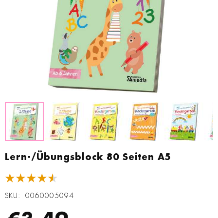
Zum
Anfang
Lern-/Übungsblock 80 Seiten A5
der
Bildgalerie
★★★★★
springen
SKU
0060005094