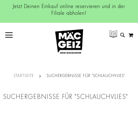
Jetzt Deinen Einkauf online reservieren und in der
Filiale abholen!
NAVIGATION UMSCHALTEN
M
SUCH
STARTSEITE
SUCHERGEBNISSE FÜR "SCHLAUCHVLIES"
SUCHERGEBNISSE FÜR "SCHLAUCHVLIES"