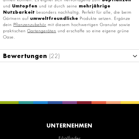
und
Umtopfen
und ist durch seine
mehrjährige
Nutzbarkeit
besonders nachhaltig. Perfekt für alle, die beim
Gärtnern auf
umweltfreundliche
Produkte setzen. Ergänze
dein
Pflanzenzubehör
mit diesem hochwertigen Granulat sowie
praktischen
Gartengeräten
und erschaffe so eine eigene grüne
Oase.
Bewertungen
22
UNTERNEHMEN
Filialfinder