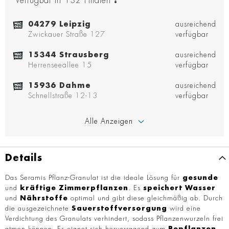
Verfügbar in
132
Filialen
:
04279 Leipzig
ausreichend
Zwickauer Straße 127
verfügbar
15344 Strausberg
ausreichend
Herrenseeallee 15
verfügbar
15936 Dahme
ausreichend
Schnellstraße 12-13
verfügbar
Alle Anzeigen
Details
Das Seramis Pflanz-Granulat ist die ideale Lösung für
gesunde
und
kräftige
Zimmerpflanzen
. Es
speichert
Wasser
und
Nährstoffe
optimal und gibt diese gleichmäßig ab. Durch
die ausgezeichnete
Sauerstoffversorgung
wird eine
Verdichtung des Granulats verhindert, sodass Pflanzenwurzeln frei
atmen können. Es eignet sich hervorragend zum
Bepflanzen