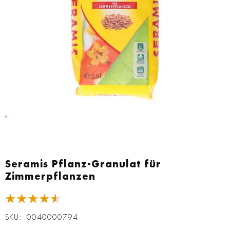
Zum
Anfang
Seramis Pflanz-Granulat für
der
Zimmerpflanzen
Bildgalerie
springen
★★★★★
SKU
0040000794