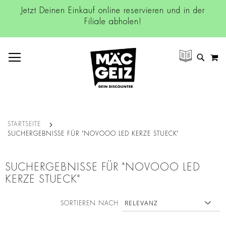
Jetzt Deinen Einkauf online reservieren und in der
Filiale abholen!
NAVIGATION UMSCHALTEN
M
SUCH
STARTSEITE
SUCHERGEBNISSE FÜR "NOVOOO LED KERZE STUECK"
SUCHERGEBNISSE FÜR "NOVOOO LED
KERZE STUECK"
SORTIEREN NACH