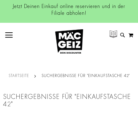
Jetzt Deinen Einkauf online reservieren und in der
Filiale abholen!
NAVIGATION UMSCHALTEN
M
SUCH
STARTSEITE
SUCHERGEBNISSE FÜR "EINKAUFSTASCHE 42"
SUCHERGEBNISSE FÜR "EINKAUFSTASCHE
42"