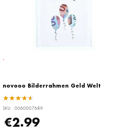
Zum
Anfang
novooo Bilderrahmen Geld Welt
der
Bildgalerie
★★★★★
springen
SKU
0060007689
€2.99