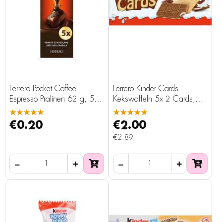
Ferrero Pocket Coffee
Ferrero Kinder Cards
Espresso Pralinen 62 g, 5
Kekswaffeln 5x 2 Cards,
Stück
128 g
★★★★★
★★★★★
€0.20
€2.00
€2.89