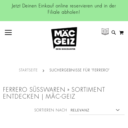
Jetzt Deinen Einkauf online reservieren und in der
Filiale abholen!
NAVIGATION UMSCHALTEN
M
SUCH
STARTSEITE
SUCHERGEBNISSE FÜR "FERRERO"
FERRERO SÜSSWAREN » SORTIMENT E
NTDECKEN | MÄC-GEIZ
SORTIEREN NACH