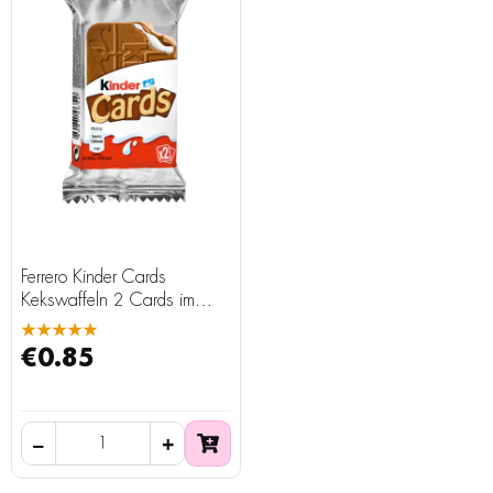
Ferrero Kinder Cards
Kekswaffeln 2 Cards im
Pack 25,6 g
★★★★★
€0.85