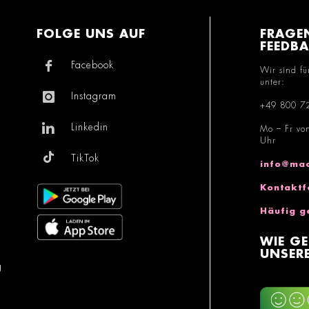
FOLGE UNS AUF
FRAGE
FEEDB
Facebook
Wir sind fü
unter:
Instagram
+49 800 7
Linkedin
Mo – Fr vo
Uhr
TikTok
info@mac
Kontaktf
Häufig g
WIE GE
UNSERE
g