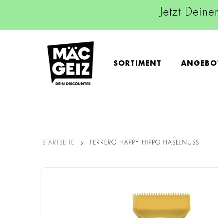
Jetzt Deine
SORTIMENT
ANGEBO
STARTSEITE
FERRERO HAPPY HIPPO HASELNUSS
Zum
Ende
der
Bildgalerie
springen