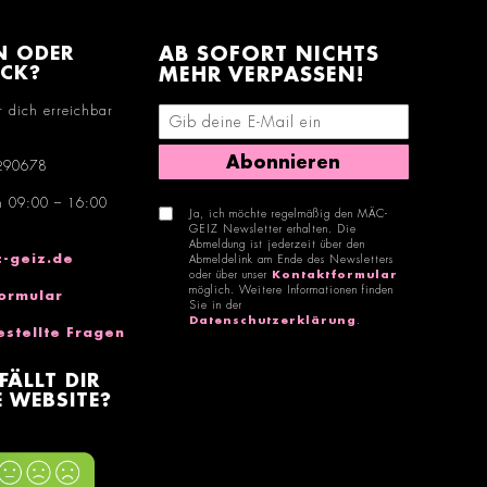
N ODER
AB SOFORT NICHTS
ACK?
MEHR VERPASSEN!
r dich erreichbar
E-Mail-Adresse eingeben
Abonnieren
290678
n 09:00 – 16:00
Ja, ich möchte regelmäßig den MÄC-
GEIZ Newsletter erhalten. Die
Abmeldung ist jederzeit über den
-geiz.de
Abmeldelink am Ende des Newsletters
oder über unser
Kontaktformular
möglich. Weitere Informationen finden
ormular
Sie in der
Datenschutzerklärung
.
estellte Fragen
FÄLLT DIR
 WEBSITE?