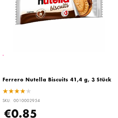
Zum
Anfang
Ferrero Nutella Biscuits 41,4 g, 3 Stück
der
Bildgalerie
★★★★★
springen
SKU
0010002954
€0.85