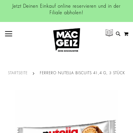
Jetzt Deinen Einkauf online reservieren und in der
Filiale abholen!
NAVIGATION UMSCHALTEN
M
SUCH
STARTSEITE
FERRERO NUTELLA BISCUITS 41,4 G, 3 STÜCK
Zum
Ende
der
Bildgalerie
springen