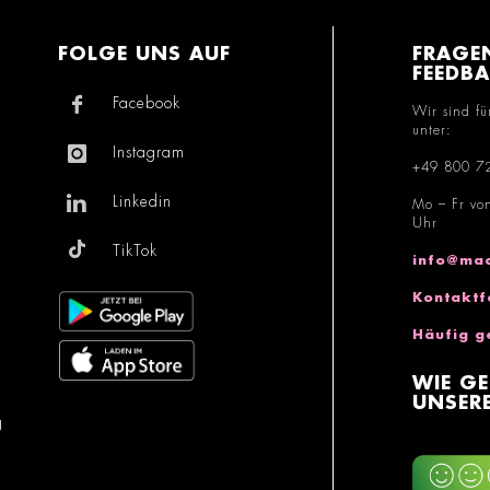
FOLGE UNS AUF
FRAGE
FEEDB
Facebook
Wir sind fü
unter:
Instagram
+49 800 7
Linkedin
Mo – Fr vo
Uhr
TikTok
info@mac
Kontaktf
Häufig g
WIE GE
UNSERE
g