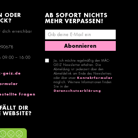
N ODER
AB SOFORT NICHTS
ACK?
MEHR VERPASSEN!
r dich erreichbar
E-Mail-Adresse eingeben
Abonnieren
290678
n 09:00 – 16:00
Ja, ich möchte regelmäßig den MÄC-
GEIZ Newsletter erhalten. Die
Abmeldung ist jederzeit über den
-geiz.de
Abmeldelink am Ende des Newsletters
oder über unser
Kontaktformular
möglich. Weitere Informationen finden
ormular
Sie in der
Datenschutzerklärung
.
estellte Fragen
FÄLLT DIR
 WEBSITE?