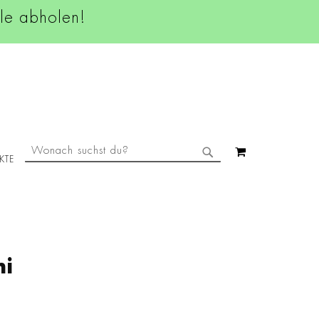
ale abholen!
SUCHE
MEIN WAREN
KTE
SUCHE
ni