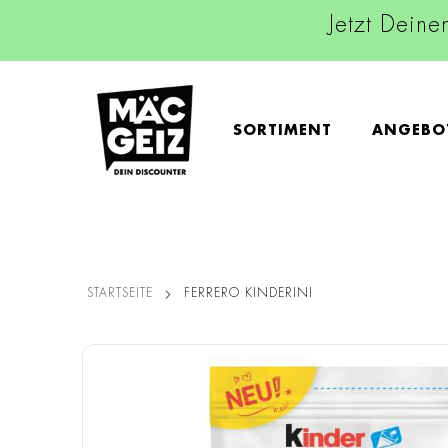
Jetzt Deine
SORTIMENT
ANGEBO
STARTSEITE
FERRERO KINDERINI
Zum
Ende
der
Bildgalerie
springen