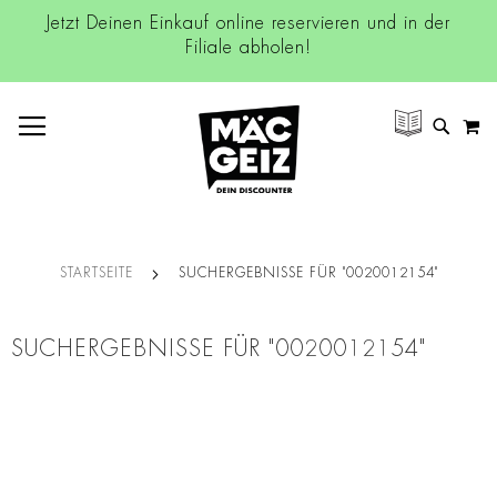
Jetzt Deinen Einkauf online reservieren und in der
Filiale abholen!
NAVIGATION UMSCHALTEN
M
SUCH
STARTSEITE
SUCHERGEBNISSE FÜR "0020012154"
SUCHERGEBNISSE FÜR "0020012154"