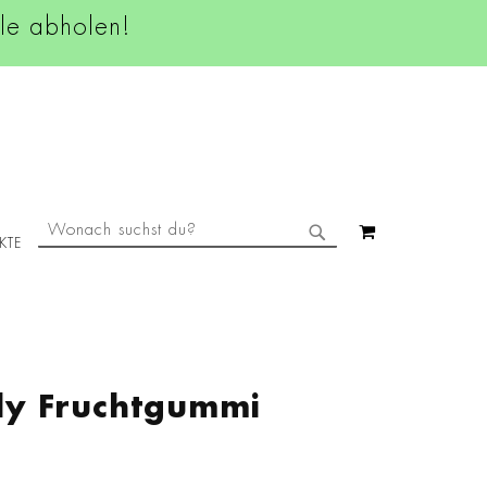
ale abholen!
SUCHE
MEIN WAREN
KTE
SUCHE
lly Fruchtgummi