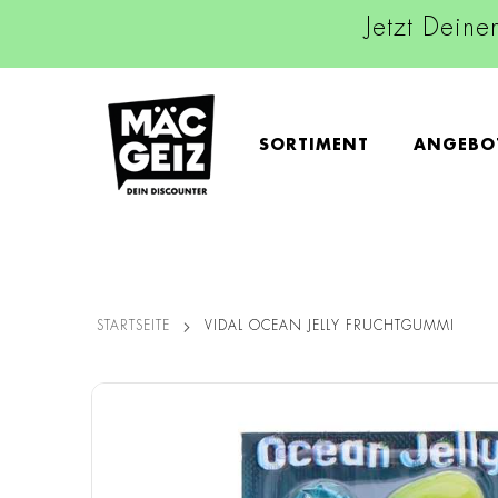
Jetzt Deine
SORTIMENT
ANGEBO
STARTSEITE
VIDAL OCEAN JELLY FRUCHTGUMMI
Zum
Ende
der
Bildgalerie
springen