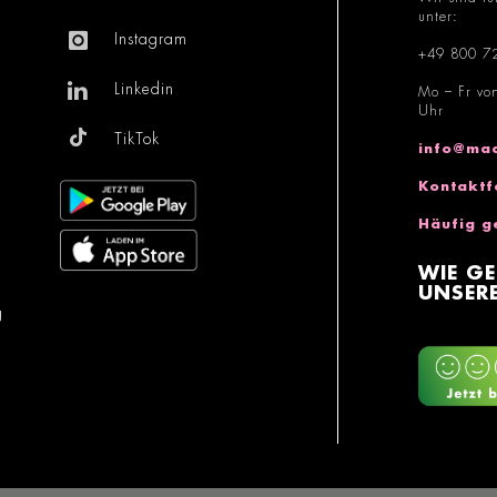
unter:
Instagram
+49 800 7
Linkedin
Mo – Fr vo
Uhr
TikTok
info@mac
Kontaktf
Häufig g
WIE GE
UNSERE
g