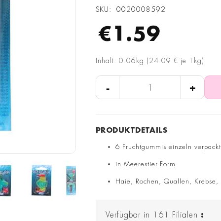
SKU
0020008592
€1.59
Inhalt: 0.06kg (24.09 € je 1kg)
-
+
6 Fruchtgummis einzeln verpack
in Meerestier-Form
Haie, Rochen, Quallen, Krebse, D
Verfügbar in
161
Filialen
: