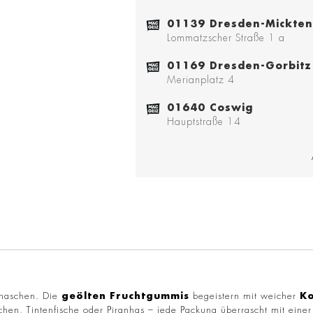
01139 Dresden-Mickten
Lommatzscher Straße 1 a
01169 Dresden-Gorbitz
Merianplatz 4
01640 Coswig
Hauptstraße 14
naschen. Die
geölten
Fruchtgummis
begeistern mit weicher
Ko
chen, Tintenfische oder Piranhas – jede Packung überrascht mit eine