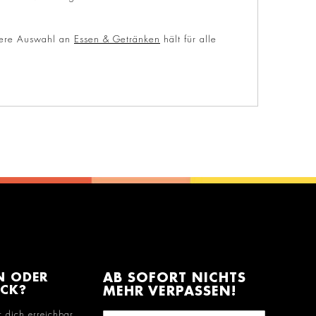
sere Auswahl an
Essen & Getränken
hält für alle
N ODER
AB SOFORT NICHTS
ACK?
MEHR VERPASSEN!
r dich erreichbar