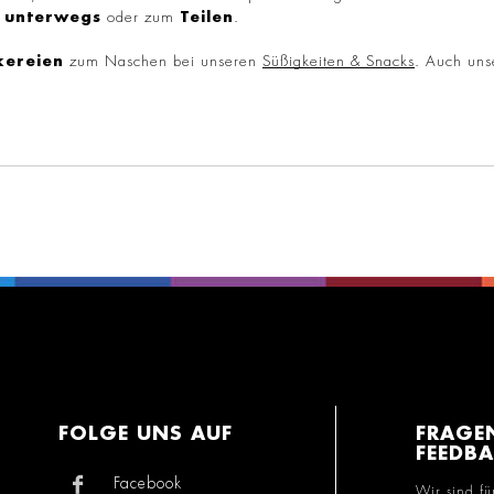
r
unterwegs
oder zum
Teilen
.
kereien
zum Naschen bei unseren
Süßigkeiten & Snacks
. Auch un
FOLGE UNS AUF
FRAGE
FEEDB
Facebook
Wir sind fü