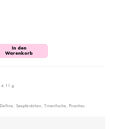
In den
Warenkorb
t à 11 g
elfine, Seepferdchen, Tintenfische, Piranhas