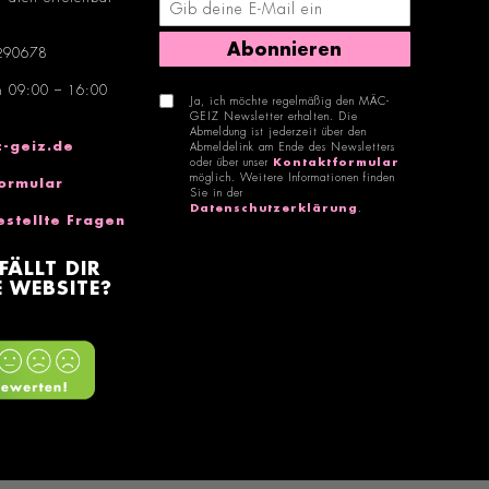
E-Mail-Adresse eingeben
Abonnieren
290678
n 09:00 – 16:00
Ja, ich möchte regelmäßig den MÄC-
GEIZ Newsletter erhalten. Die
Abmeldung ist jederzeit über den
-geiz.de
Abmeldelink am Ende des Newsletters
oder über unser
Kontaktformular
möglich. Weitere Informationen finden
ormular
Sie in der
Datenschutzerklärung
.
estellte Fragen
FÄLLT DIR
 WEBSITE?