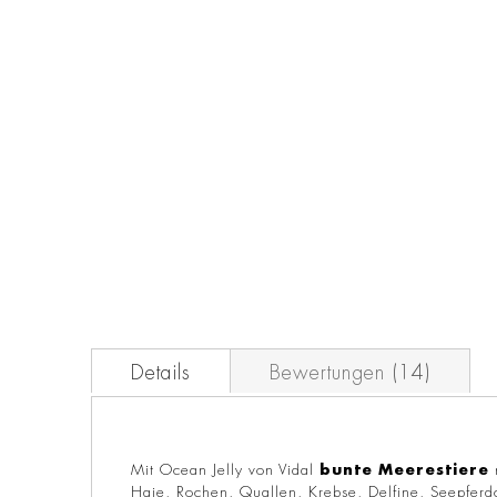
der
Bildgalerie
springen
Details
Bewertungen
14
Mit Ocean Jelly von Vidal
bunte
Meerestiere
Haie, Rochen, Quallen, Krebse, Delfine, Seepferd