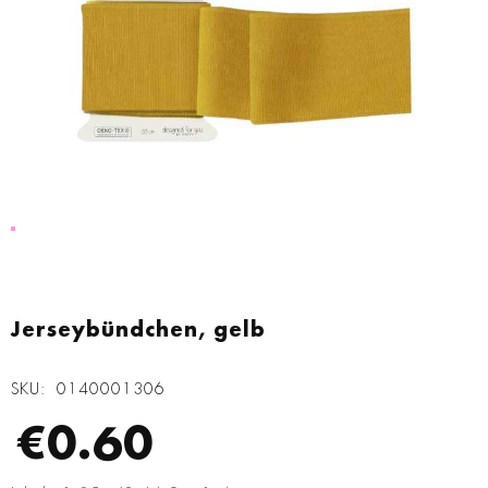
Zum
Anfang
Jerseybündchen, gelb
der
Bildgalerie
SKU
0140001306
springen
€0.60