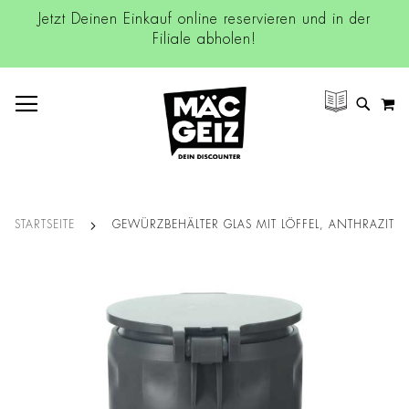
Jetzt Deinen Einkauf online reservieren und in der
Filiale abholen!
NAVIGATION UMSCHALTEN
M
SUCH
STARTSEITE
GEWÜRZBEHÄLTER GLAS MIT LÖFFEL, ANTHRAZIT
Zum
Ende
der
Bildgalerie
springen