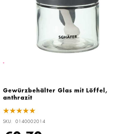
Zum
Anfang
Gewürzbehälter Glas mit Löffel,
der
anthrazit
Bildgalerie
springen
★★★★★
SKU
0140002014