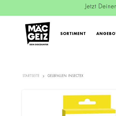
Jetzt Deine
SORTIMENT
ANGEBO
STARTSEITE
GELBFALLEN INSECTEX
Zum
Ende
der
Bildgalerie
springen