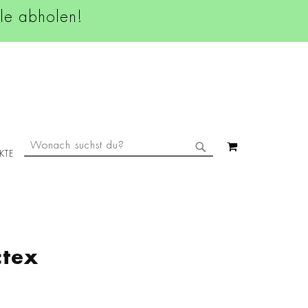
ale abholen!
SUCHE
MEIN WAREN
KTE
SUCHE
ctex