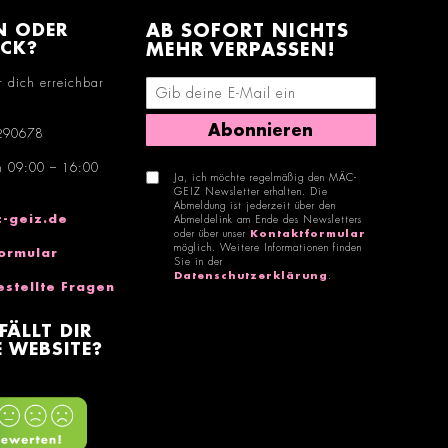
N ODER
AB SOFORT NICHTS
ACK?
MEHR VERPASSEN!
r dich erreichbar
E-Mail-Adresse eingeben
Abonnieren
290678
n 09:00 – 16:00
Ja, ich möchte regelmäßig den MÄC-
GEIZ Newsletter erhalten. Die
Abmeldung ist jederzeit über den
-geiz.de
Abmeldelink am Ende des Newsletters
oder über unser
Kontaktformular
möglich. Weitere Informationen finden
ormular
Sie in der
Datenschutzerklärung
.
estellte Fragen
FÄLLT DIR
 WEBSITE?