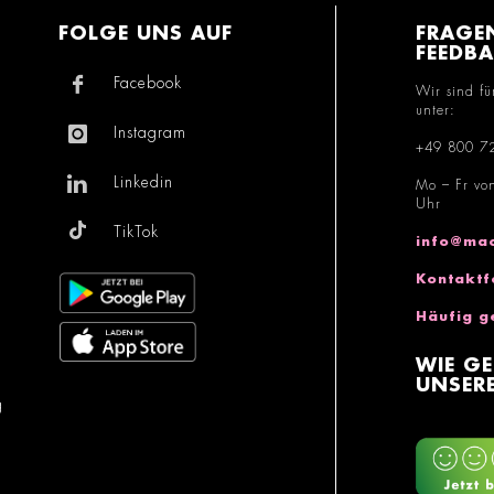
FOLGE UNS AUF
FRAGE
FEEDB
Facebook
Wir sind fü
unter:
Instagram
+49 800 7
Linkedin
Mo – Fr vo
Uhr
TikTok
info@mac
Kontaktf
Häufig g
WIE GE
UNSERE
g