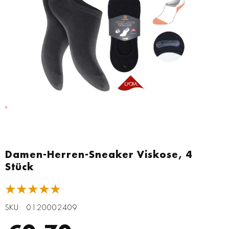
Zum
Anfang
Damen-Herren-Sneaker Viskose, 4
der
Stück
Bildgalerie
springen
★★★★★
SKU
0120002409