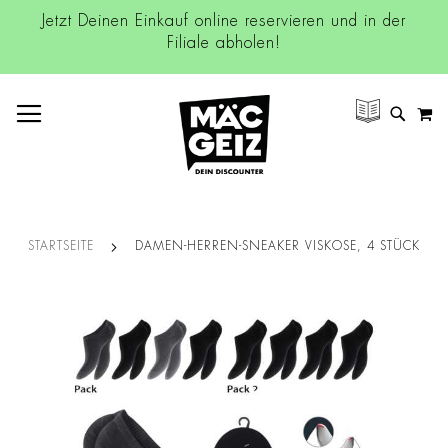
Jetzt Deinen Einkauf online reservieren und in der
Filiale abholen!
NAVIGATION UMSCHALTEN
M
SUCH
STARTSEITE
DAMEN-HERREN-SNEAKER VISKOSE, 4 STÜCK
Zum
Ende
der
Bildgalerie
springen