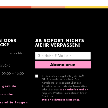
N ODER
AB SOFORT NICHTS
ACK?
MEHR VERPASSEN!
r dich erreichbar
E-Mail-Adresse eingeben
Abonnieren
290678
n 09:00 – 16:00
Ja, ich möchte regelmäßig den MÄC-
GEIZ Newsletter erhalten. Die
Abmeldung ist jederzeit über den
-geiz.de
Abmeldelink am Ende des Newsletters
oder über unser
Kontaktformular
möglich. Weitere Informationen finden
ormular
Sie in der
Datenschutzerklärung
.
estellte Fragen