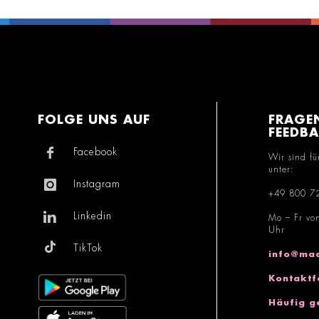
FOLGE UNS AUF
FRAGE
FEEDB
Facebook
Wir sind fü
unter:
Instagram
+49 800 7
Linkedin
Mo – Fr vo
Uhr
TikTok
info@mac
Kontaktf
Häufig g