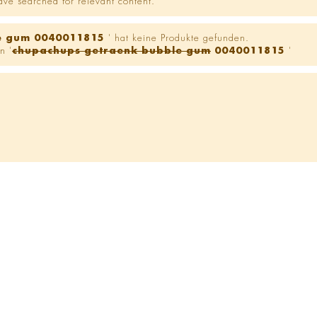
ve searched for relevant content.
e gum 0040011815
' hat keine Produkte gefunden.
n '
chupachups getraenk bubble gum
0040011815
'