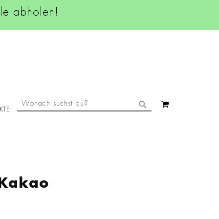
ale abholen!
SUCHE
MEIN WAREN
KTE
SUCHE
 Kakao