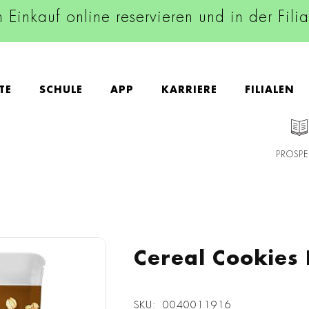
n Einkauf online reservieren und in der Fili
TE
SCHULE
APP
KARRIERE
FILIALEN
PROSPE
Cereal Cookies
SKU
0040011916