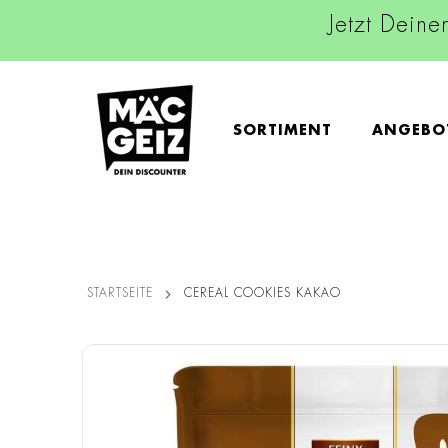
Jetzt Deine
SORTIMENT
ANGEBO
STARTSEITE
CEREAL COOKIES KAKAO
Zum
Ende
der
Bildgalerie
springen