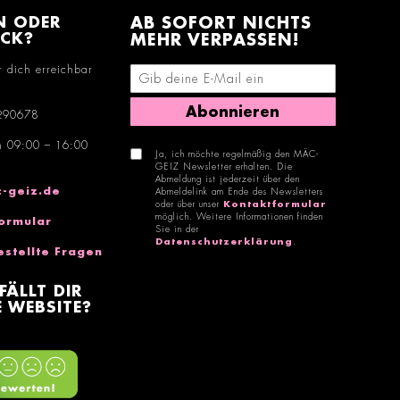
N ODER
AB SOFORT NICHTS
ACK?
MEHR VERPASSEN!
r dich erreichbar
E-Mail-Adresse eingeben
Abonnieren
290678
n 09:00 – 16:00
Ja, ich möchte regelmäßig den MÄC-
GEIZ Newsletter erhalten. Die
Abmeldung ist jederzeit über den
-geiz.de
Abmeldelink am Ende des Newsletters
oder über unser
Kontaktformular
möglich. Weitere Informationen finden
ormular
Sie in der
Datenschutzerklärung
.
estellte Fragen
FÄLLT DIR
 WEBSITE?