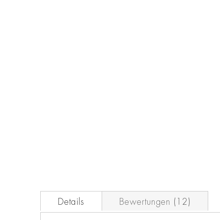
Zum
Anfang
der
Bildgalerie
springen
Details
Bewertungen
12