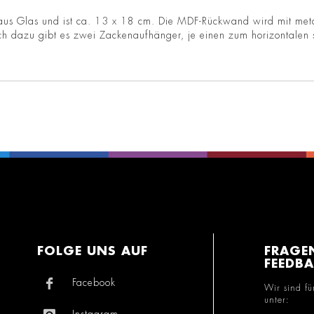
aus Glas und ist ca. 13 x 18 cm. Die MDF-Rückwand wird mit metall
lich dazu gibt es zwei Zackenaufhänger, je einen zum horizontale
FOLGE UNS AUF
FRAGE
FEEDB
Facebook
Wir sind fü
unter:
Instagram