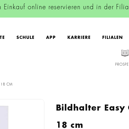
n Einkauf online reservieren und in der Fili
TE
SCHULE
APP
KARRIERE
FILIALEN
PROSPE
X 18 CM
Bildhalter Easy
18 cm