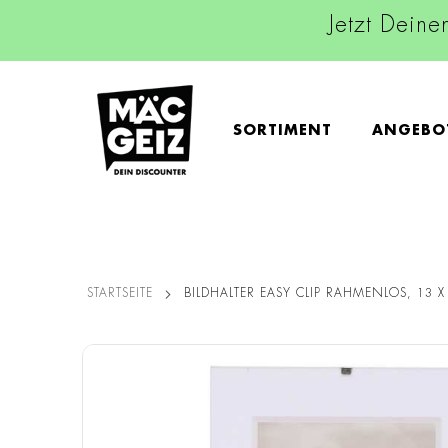
Jetzt Deine
SORTIMENT
ANGEBO
STARTSEITE
BILDHALTER EASY CLIP RAHMENLOS, 13 
Zum
Ende
der
Bildgalerie
springen