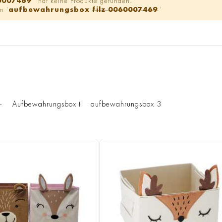
0007469
' hat keine Produkte gefunden.
n '
aufbewahrungsbox
filz 0060007469
'
+
Aufbewahrungsbox t
aufbewahrungsbox 3