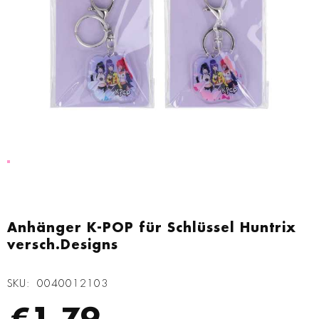
Zum
Anfang
Anhänger K-POP für Schlüssel Huntrix
der
versch.Designs
Bildgalerie
springen
SKU
0040012103