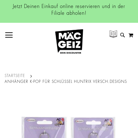
Jetzt Deinen Einkauf online reservieren und in der
Filiale abholen!
NAVIGATION UMSCHALTEN
M
SUCH
STARTSEITE
ANHÄNGER K-POP FÜR SCHLÜSSEL HUNTRIX VERSCH.DESIGNS
Zum
Ende
der
Bildgalerie
springen