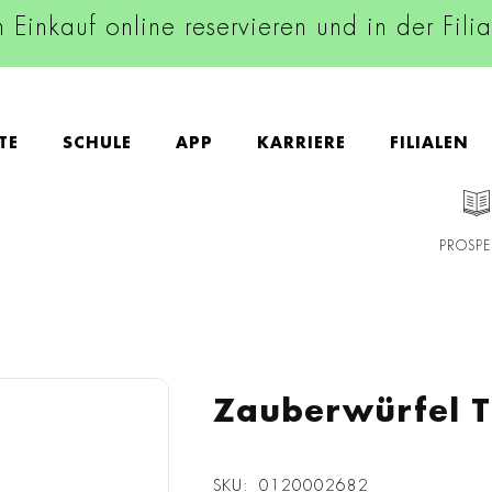
n Einkauf online reservieren und in der Fili
TE
SCHULE
APP
KARRIERE
FILIALEN
PROSPE
Zauberwürfel T
SKU
0120002682