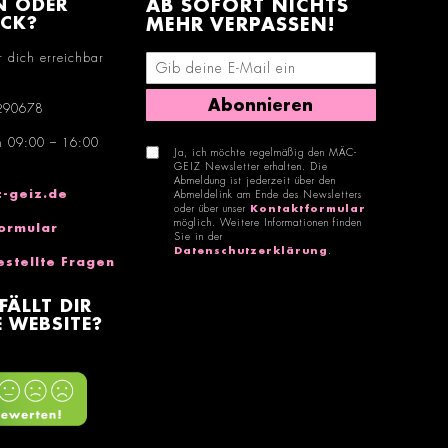
N ODER
AB SOFORT NICHTS
ACK?
MEHR VERPASSEN!
r dich erreichbar
E-Mail-Adresse eingeben
Abonnieren
290678
n 09:00 – 16:00
Ja, ich möchte regelmäßig den MÄC-
GEIZ Newsletter erhalten. Die
Abmeldung ist jederzeit über den
-geiz.de
Abmeldelink am Ende des Newsletters
oder über unser
Kontaktformular
möglich. Weitere Informationen finden
ormular
Sie in der
Datenschutzerklärung
.
estellte Fragen
FÄLLT DIR
 WEBSITE?