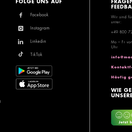
FOLGE UNS AUF
FRAGE
FEEDB
Facebook
Wir sind fü
unter:
Instagram
+49 800 7
Linkedin
Mo – Fr vo
Uhr
TikTok
info@mac
Kontaktf
Häufig g
WIE GE
UNSERE
g