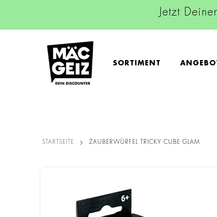
Jetzt Deine
SORTIMENT
ANGEBO
STARTSEITE
ZAUBERWÜRFEL TRICKY CUBE GLAM
Zum
Ende
der
Bildgalerie
springen