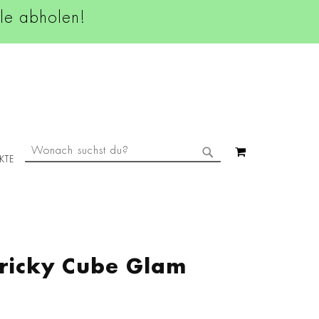
ale abholen!
SUCHE
MEIN WAREN
KTE
SUCHE
ricky Cube Glam