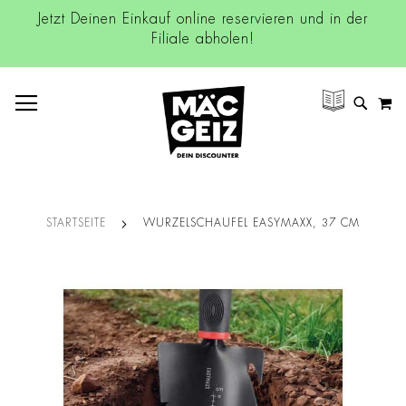
Jetzt Deinen Einkauf online reservieren und in der
Filiale abholen!
NAVIGATION UMSCHALTEN
M
SUCH
STARTSEITE
WURZELSCHAUFEL EASYMAXX, 37 CM
Zum
Ende
der
Bildgalerie
springen