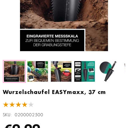
Zum
Anfang
Wurzelschaufel EASYmaxx, 37 cm
der
Bildgalerie
★★★★★
springen
SKU
0200002500