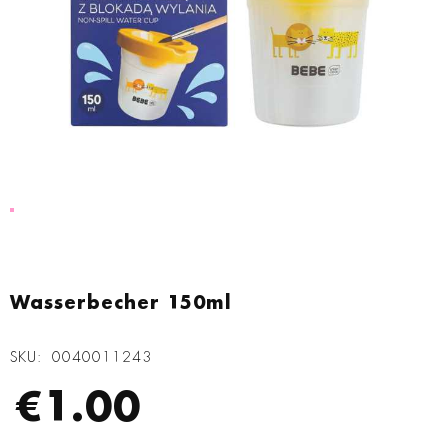
Zum
Anfang
Wasserbecher 150ml
der
Bildgalerie
SKU
0040011243
springen
€1.00