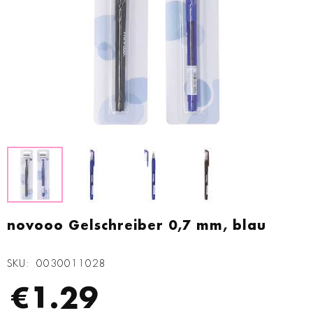
Zum
Anfang
novooo Gelschreiber 0,7 mm, blau
der
Bildgalerie
SKU
0030011028
springen
€1.29