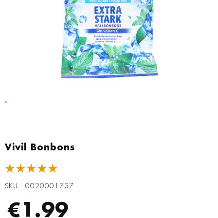
Zum
Anfang
Vivil Bonbons
der
Bildgalerie
★★★★★
springen
SKU
0020001737
€1.99