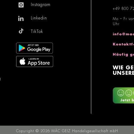
Instagram
+49 800 7
Linkedin
Mo – Fr vo
Uhr
TikTok
info@mac
Kontaktf
Häufig g
WIE GE
UNSERE
g
Copyright © 2026 MÄC GEIZ Handelsgesellschaft mbH