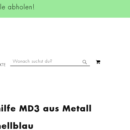
ale abholen!
SUCHE
MEIN WAREN
KTE
SUCHE
hilfe MD3 aus Metall
hellblau