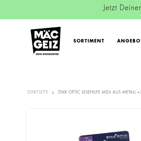
Jetzt Deine
SORTIMENT
ANGEBO
STARTSEITE
STAR OPTIC LESEHILFE MD3 AUS METALL 
Zum
Ende
der
Bildgalerie
springen