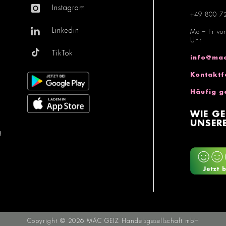
Instagram
+49 800 7
Linkedin
Mo – Fr vo
Uhr
TikTok
info@mac
Kontaktf
Häufig g
WIE GE
UNSERE
g
Copyright © 2026 MÄC GEIZ Handelsgesellschaft mbH