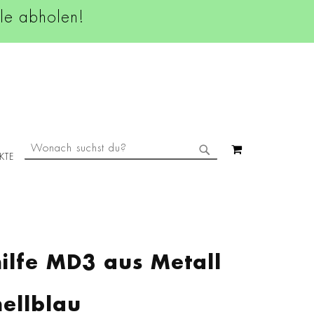
ale abholen!
SUCHE
MEIN WAREN
KTE
SUCHE
hilfe MD3 aus Metall
hellblau