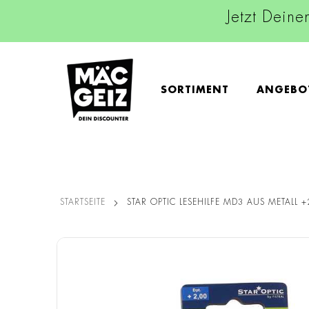
Jetzt Deine
SORTIMENT
ANGEBO
STARTSEITE
STAR OPTIC LESEHILFE MD3 AUS METALL 
Zum
Ende
der
Bildgalerie
springen