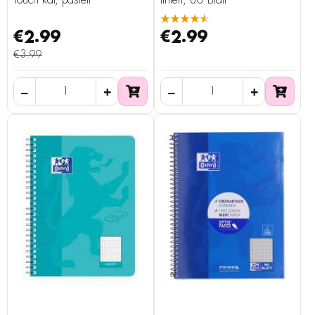
Touch kar, pastell
liniert, 80 Blatt
★★★★★
€2.99
€2.99
€3.99