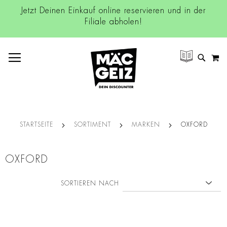
Jetzt Deinen Einkauf online reservieren und in der
Filiale abholen!
NAVIGATION UMSCHALTEN
M
SUCH
STARTSEITE
SORTIMENT
MARKEN
OXFORD
OXFORD
SORTIEREN NACH