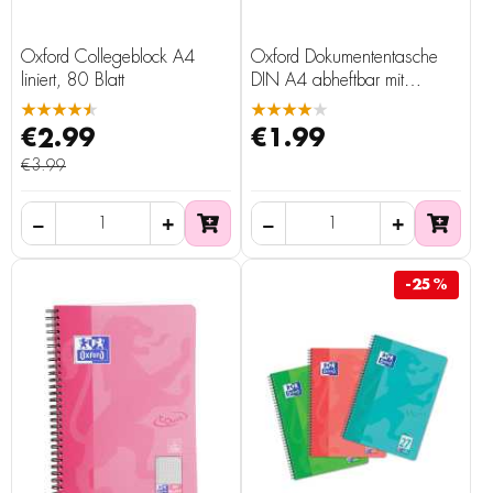
Oxford Collegeblock A4
Oxford Dokumententasche
liniert, 80 Blatt
DIN A4 abheftbar mit
Lochrand
★★★★★
★★★★★
€2.99
€1.99
€3.99
-25%