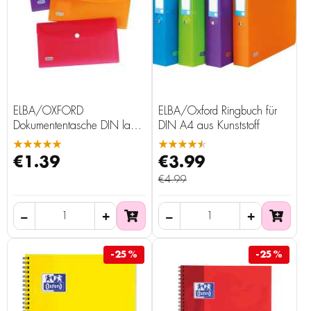
ELBA/OXFORD
ELBA/Oxford Ringbuch für
Dokumententasche DIN lang
DIN A4 aus Kunststoff
aus Kunststoff mit Druckknopf
★★★★★
★★★★★
5fach
€1.39
€3.99
€4.99
-25%
-25%