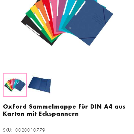
Zum
Anfang
Oxford Sammelmappe für DIN A4 aus
der
Karton mit Eckspannern
Bildgalerie
springen
SKU
0020010779