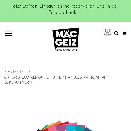
Jetzt Deinen Einkauf online reservieren und in der
Filiale abholen!
NAVIGATION UMSCHALTEN
M
SUCH
STARTSEITE
OXFORD SAMMELMAPPE FÜR DIN A4 AUS KARTON MIT
ECKSPANNERN
Zum
Ende
der
Bildgalerie
springen