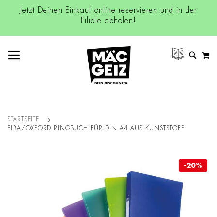
Jetzt Deinen Einkauf online reservieren und in der
Filiale abholen!
NAVIGATION UMSCHALTEN
M
SUCH
STARTSEITE
ELBA/OXFORD RINGBUCH FÜR DIN A4 AUS KUNSTSTOFF
Zum
-20%
-20%
Ende
der
Bildgalerie
springen