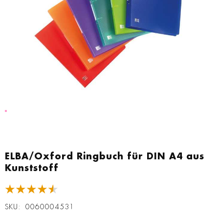
Zum
Anfang
ELBA/Oxford Ringbuch für DIN A4 aus
der
Kunststoff
Bildgalerie
springen
★★★★★
SKU
0060004531