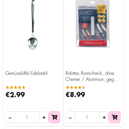
Gemüselöffel Edelstahl
Rokittas Rostschreck, ohne
Chemie / Aluminiun, gegen
Flugrost in Spülmaschine
★★★★★
★★★★★
€2.99
€8.99