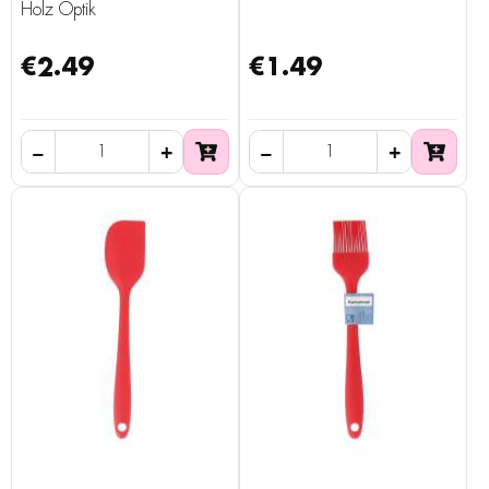
Holz Optik
€2.49
€1.49