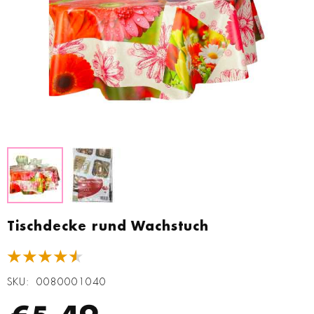
Zum
Anfang
Tischdecke rund Wachstuch
der
Bildgalerie
★★★★★
springen
SKU
0080001040