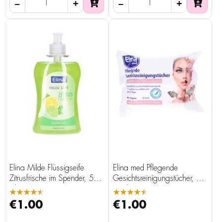
Elina Milde Flüssigseife
Elina med Pflegende
Zitrusfrische im Spender, 500
Gesichtsreinigungstücher, 20
ml
Stück
★★★★★
★★★★★
€1.00
€1.00