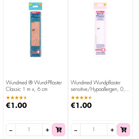
Wundmed ® Wund-Pflaster
Wundmed Wundpflaster
Classic 1 m x, 6 cm
sensitive/Hypoallergen, 0,5
m x 6 cm
★★★★★
★★★★★
€1.00
€1.00