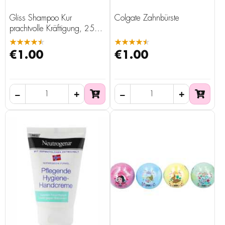
Gliss Shampoo Kur
Colgate Zahnbürste
prachtvolle Kräftigung, 250
ml
★★★★★
★★★★★
€1.00
€1.00